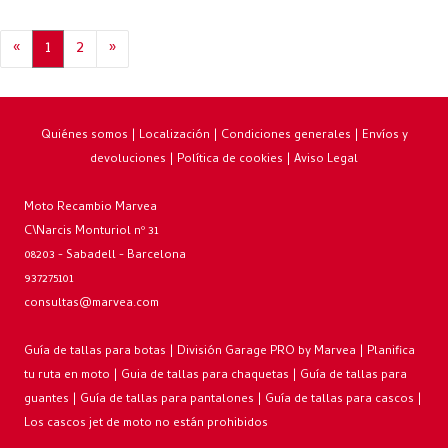
«
1
2
»
Quiénes somos
|
Localización
|
Condiciones generales
|
Envíos y
devoluciones
|
Política de cookies
|
Aviso Legal
Moto Recambio Marvea
C\Narcis Monturiol nº 31
08203 - Sabadell - Barcelona
937275101
consultas@marvea.com
Guía de tallas para botas
|
División Garage PRO by Marvea
|
Planifica
tu ruta en moto
|
Guia de tallas para chaquetas
|
Guía de tallas para
guantes
|
Guía de tallas para pantalones
|
Guía de tallas para cascos
|
Los cascos jet de moto no están prohibidos