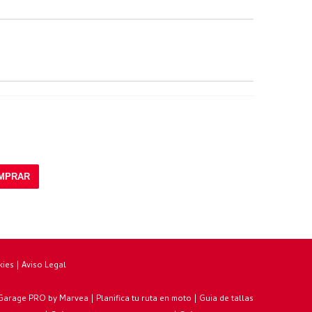
MPRAR
kies
|
Aviso Legal
 Garage PRO by Marvea
|
Planifica tu ruta en moto
|
Guia de tallas