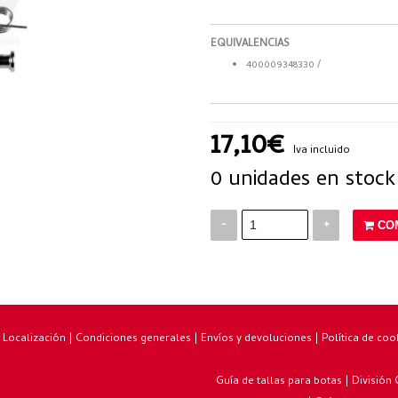
EQUIVALENCIAS
400009348330 /
17,10€
Iva incluido
0 unidades en stock
-
+
CO
|
Localización
|
Condiciones generales
|
Envíos y devoluciones
|
Política de coo
Guía de tallas para botas
|
División