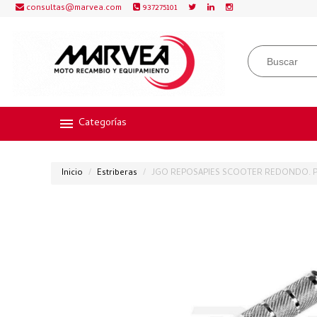
consultas@marvea.com
937275101
Categorías
Inicio
Estriberas
JGO REPOSAPIES SCOOTER REDONDO. P