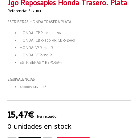
Jgo Reposapies Honda Trasero. Plata
Referencia: E07-103
ESTRIBERAS HONDA TRASERA PLATA
HONDA: CBR-600 93-98'
HONDA: CBR-900 RR,CBR-1000F
HONDA: VFR-400 R
HONDA: VFR-750 R
ESTRIBERAS Y REPOSA-:
EQUIVALENCIAS
400009348309 /
15,47€
Iva incluido
0 unidades en stock