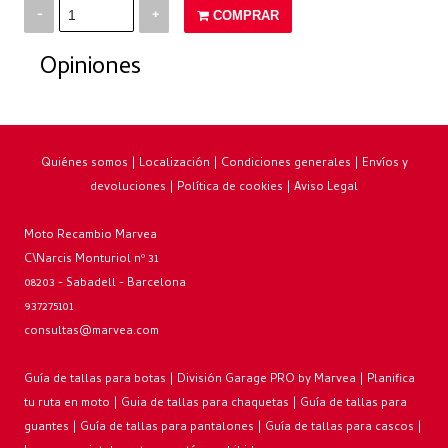
-
+
COMPRAR
Opiniones
Quiénes somos
|
Localización
|
Condiciones generales
|
Envíos y
devoluciones
|
Política de cookies
|
Aviso Legal
Moto Recambio Marvea
C\Narcis Monturiol nº 31
08203 - Sabadell - Barcelona
937275101
consultas@marvea.com
Guía de tallas para botas
|
División Garage PRO by Marvea
|
Planifica
tu ruta en moto
|
Guia de tallas para chaquetas
|
Guía de tallas para
guantes
|
Guía de tallas para pantalones
|
Guía de tallas para cascos
|