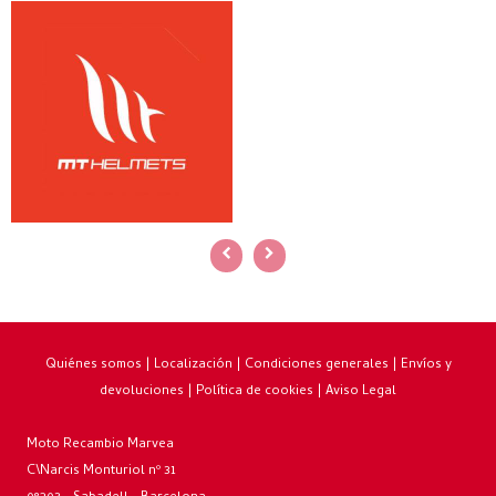
Quiénes somos
|
Localización
|
Condiciones generales
|
Envíos y
devoluciones
|
Política de cookies
|
Aviso Legal
Moto Recambio Marvea
C\Narcis Monturiol nº 31