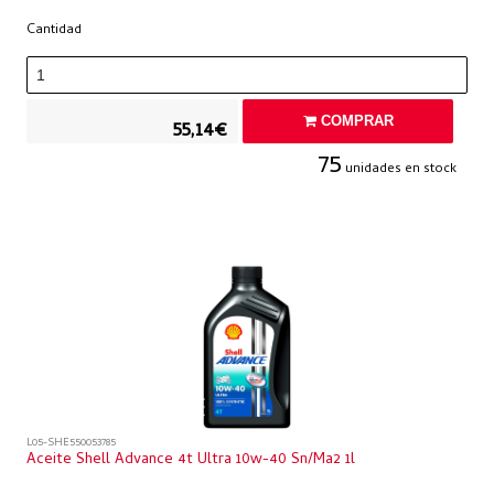
Cantidad
COMPRAR
55,14€
75
unidades en stock
L05-SHE550053785
Aceite Shell Advance 4t Ultra 10w-40 Sn/ma2 1l