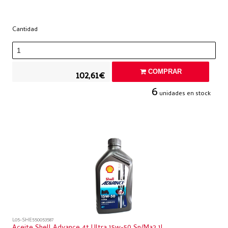
Cantidad
COMPRAR
102,61€
6
unidades en stock
L05-SHE550053587