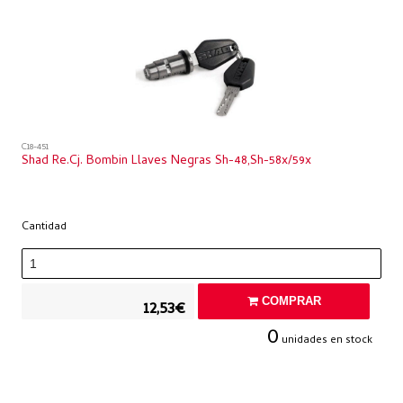
C18-451
Shad Re.cj. Bombin Llaves Negras Sh-48,sh-58x/59x
Cantidad
COMPRAR
12,53€
0
unidades en stock