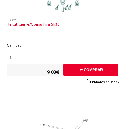
C18-437
Re.cjt.cierre/goma/tira Sh50
Cantidad
COMPRAR
9,03€
1
unidades en stock