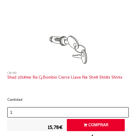
C18-352
Shad 201896r Re.cj.bombin Cierre Llave Ne Sh48 Sh58x Sh59x
Cantidad
COMPRAR
15,78€