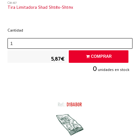
C18-417
Tira Limitadora Shad Sh58x-Sh59x
Cantidad
COMPRAR
5,87€
0
unidades en stock