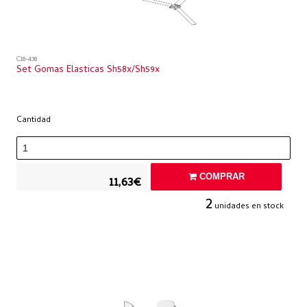
C18-438
Set Gomas Elasticas Sh58x/sh59x
Cantidad
COMPRAR
11,63€
2
unidades en stock