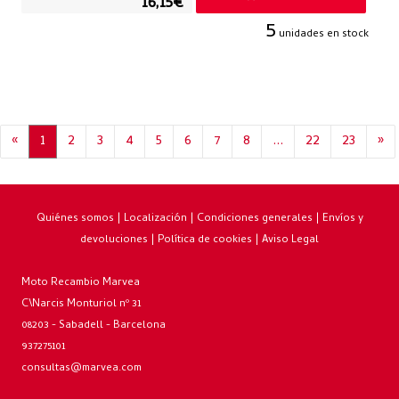
16,15€
5
unidades en stock
«
1
2
3
4
5
6
7
8
...
22
23
»
Quiénes somos
|
Localización
|
Condiciones generales
|
Envíos y
devoluciones
|
Política de cookies
|
Aviso Legal
Moto Recambio Marvea
C\Narcis Monturiol nº 31
08203 - Sabadell - Barcelona
937275101
consultas@marvea.com