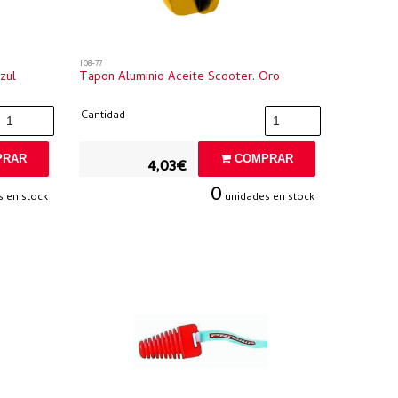
T08-77
zul
Tapon Aluminio Aceite Scooter. Oro
Cantidad
RAR
COMPRAR
4,03€
0
 en stock
unidades en stock