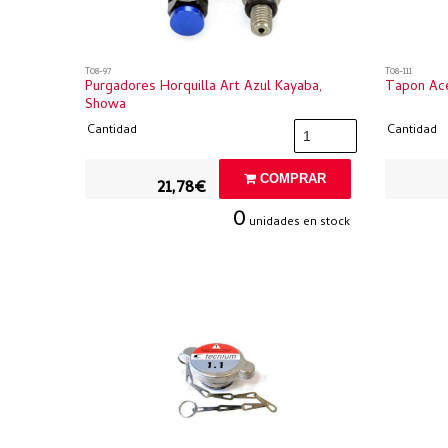
T08-97
T08-111
Purgadores Horquilla Art Azul Kayaba,
Tapon Ace
Showa
Cantidad
Cantidad
COMPRAR
21,78€
0
unidades en stock