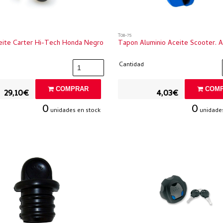
T08-75
ite Carter Hi-Tech Honda Negro
Tapon Aluminio Aceite Scooter. A
Cantidad
COMPRAR
COMP
29,10€
4,03€
0
0
unidades en stock
unidades