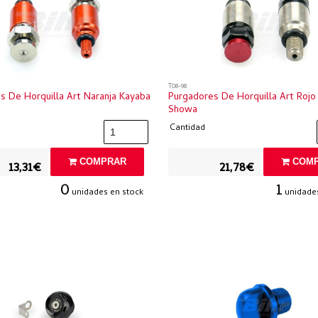
T08-98
s De Horquilla Art Naranja Kayaba
Purgadores De Horquilla Art Rojo
Showa
Cantidad
COMPRAR
COMP
13,31€
21,78€
0
1
unidades en stock
unidades