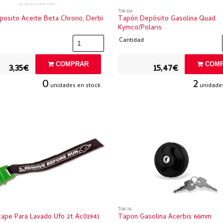
T08-114
osito Aceite Beta Chrono, Derbi
Tapón Depósito Gasolina Quad
Kymco/polaris
Cantidad
COMPRAR
COMP
3,35€
15,47€
0
2
unidades en stock
unidades
T08-74
ape Para Lavado Ufo 2t Ac01941
Tapon Gasolina Acerbis 66mm