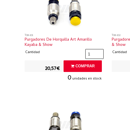
T08-101
T08-102
Purgadores De Horquilla Art Amarillo
Purgadore
Kayaba & Show
& Show
Cantidad
Cantidad
COMPRAR
20,57€
0
unidades en stock