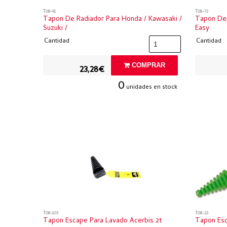
T08-91
T08-72
Tapon De Radiador Para Honda / Kawasaki /
Tapon Dep
Suzuki /
Easy
Cantidad
Cantidad
COMPRAR
23,28€
0
unidades en stock
T08-103
T08-22
Tapon Escape Para Lavado Acerbis 2t
Tapon Esc