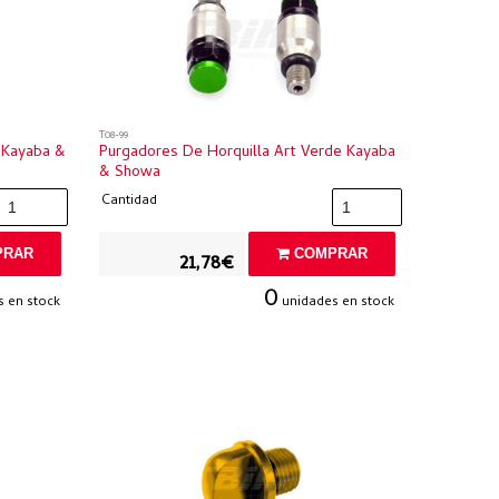
T08-99
 Kayaba &
Purgadores De Horquilla Art Verde Kayaba
& Showa
Cantidad
RAR
COMPRAR
21,78€
0
 en stock
unidades en stock