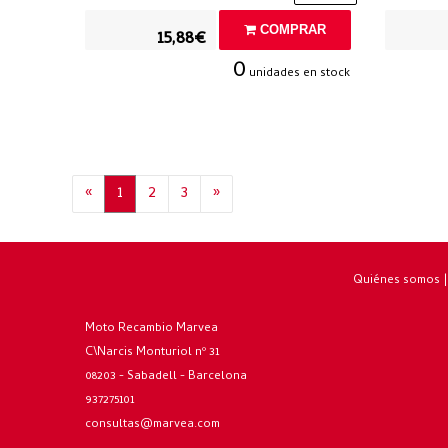
COMPRAR
15,88€
0
unidades en stock
«
1
2
3
»
Quiénes somos
Moto Recambio Marvea
C\Narcis Monturiol nº 31
08203 - Sabadell - Barcelona
937275101
consultas@marvea.com