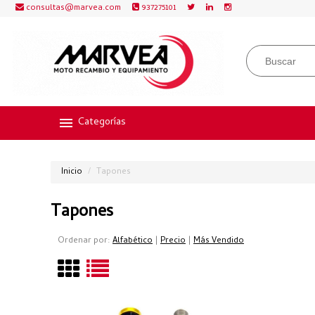
consultas@marvea.com
937275101
Categorías
Inicio
Tapones
Tapones
Ordenar por:
Alfabético
|
Precio
|
Más Vendido