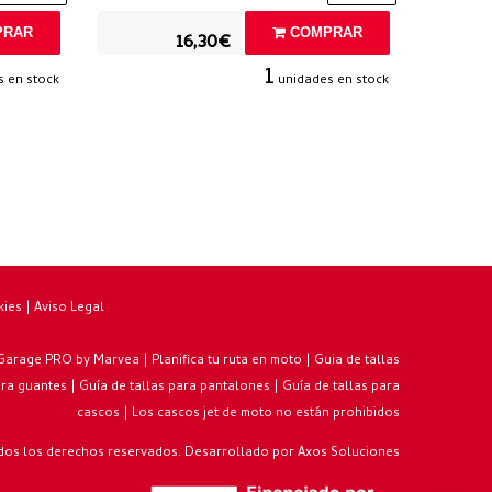
RAR
COMPRAR
16,30€
1
 en stock
unidades en stock
kies
|
Aviso Legal
 Garage PRO by Marvea
|
Planifica tu ruta en moto
|
Guia de tallas
ara guantes
|
Guía de tallas para pantalones
|
Guía de tallas para
cascos
|
Los cascos jet de moto no están prohibidos
os los derechos reservados. Desarrollado por
Axos Soluciones