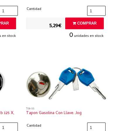
Cantidad
RAR
COMPRAR
5,29€
0
 en stock
unidades en stock
T08-55
b 125 X,
Tapon Gasolina Con Llave. Jog
Cantidad