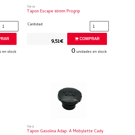
T08-24
Tapon Escape 65mm Progrip
Cantidad
RAR
COMPRAR
9,51€
0
 en stock
unidades en stock
T08-11
Tapon Gasolina Adap. A Mobylette Cady