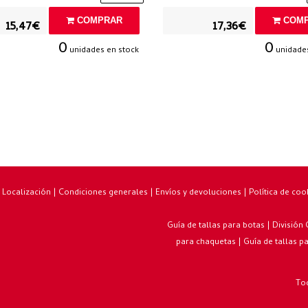
COMPRAR
COMP
15,47€
17,36€
0
0
unidades en stock
unidades
|
Localización
|
Condiciones generales
|
Envíos y devoluciones
|
Política de coo
Guía de tallas para botas
|
División
para chaquetas
|
Guía de tallas p
Tod