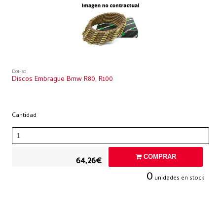
D01-50
Discos Embrague Bmw R80, R100
Cantidad
COMPRAR
64,26€
0
unidades en stock