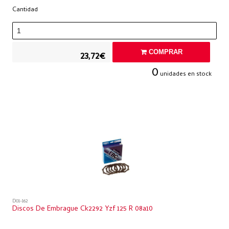
Cantidad
COMPRAR
23,72€
0
unidades en stock
D01-162
Discos De Embrague Ck2292 Yzf 125 R 08a10