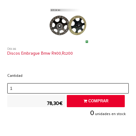
D01-161
Discos Embrague Bmw R900,r1200
Cantidad
COMPRAR
78,30€
0
unidades en stock