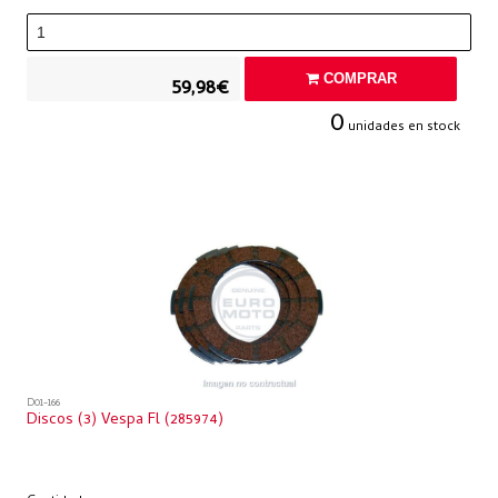
COMPRAR
59,98€
0
unidades en stock
D01-166
Discos (3) Vespa Fl (285974)