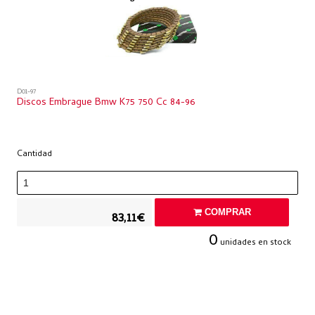
D01-97
Discos Embrague Bmw K75 750 Cc 84-96
Cantidad
COMPRAR
83,11€
0
unidades en stock