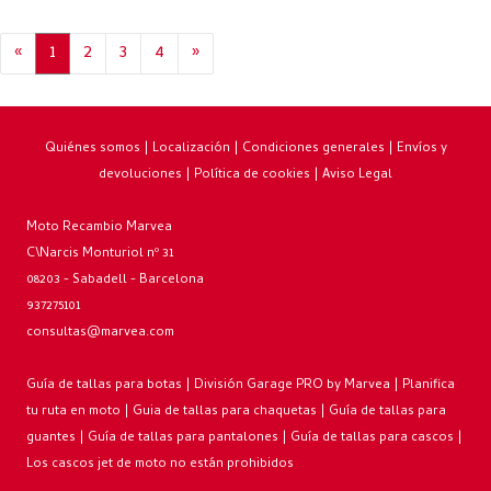
«
1
2
3
4
»
Quiénes somos
|
Localización
|
Condiciones generales
|
Envíos y
devoluciones
|
Política de cookies
|
Aviso Legal
Moto Recambio Marvea
C\Narcis Monturiol nº 31
08203 - Sabadell - Barcelona
937275101
consultas@marvea.com
Guía de tallas para botas
|
División Garage PRO by Marvea
|
Planifica
tu ruta en moto
|
Guia de tallas para chaquetas
|
Guía de tallas para
guantes
|
Guía de tallas para pantalones
|
Guía de tallas para cascos
|
Los cascos jet de moto no están prohibidos