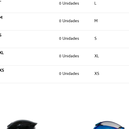
L
0 Unidades
L
entre comodidad y seguridad.
Acolchados Interiores Desmon
adaptándose de forma óptima y
 M
0 Unidades
M
S
0 Unidades
S
XL
0 Unidades
XL
XS
0 Unidades
XS