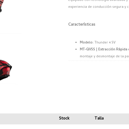
Equipado con tecnología avanzada y 
experiencia de conducción segura y 
Características
Modelo:
Thunder 4 SV
MT-QVSS | Extracción Rápida d
montaje y desmontaje de la pa
Eco-Conscious:
Diseño con el
permitir su fácil sustitución e
MT-ESP | Protección Solar Co
ingeniería de MT, ofreciendo 
cambios de luz.
MT-AFCS | Flujo Interior de Ven
dinámica de fluidos que minimiz
reduciendo la temperatura y 
Stock
Talla
MT-MDHC | Cierre Micrométric
aperturas no deseadas, óptim