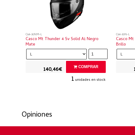
C64-30NM-L
C64-30N-L
Casco Mt Thunder 4 Sv Solid A1 Negro
Casco Mt 
Mate
Brillo
COMPRAR
140,46€
1
unidades en stock
Opiniones