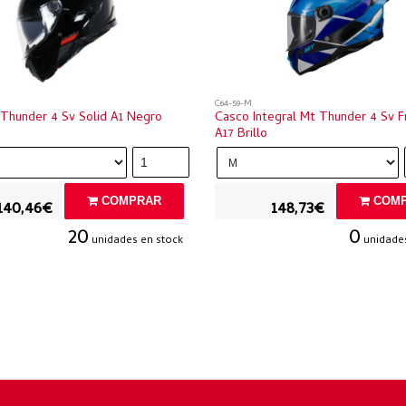
C64-59-M
Thunder 4 Sv Solid A1 Negro
Casco Integral Mt Thunder 4 Sv 
A17 Brillo
COMPRAR
COMP
140,46€
148,73€
20
0
unidades en stock
unidades