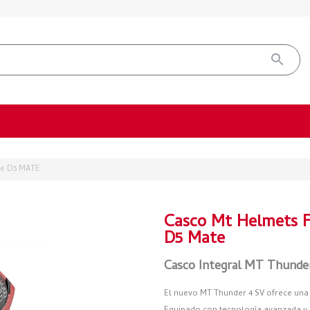
ce D5 MATE
Casco Mt Helmets F
D5 Mate
Casco Integral MT Thun
El nuevo MT Thunder 4 SV ofrece una 