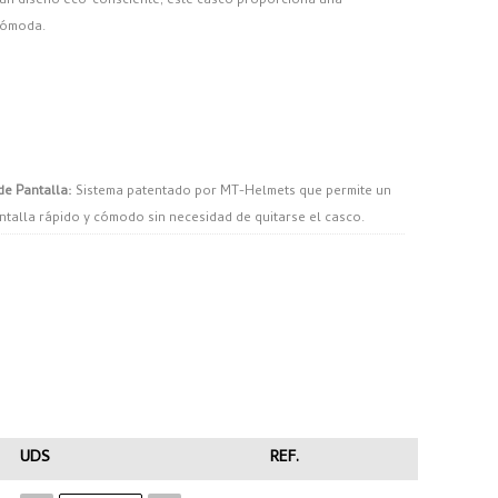
un diseño eco-consciente, este casco proporciona una
cómoda.
e Pantalla:
Sistema patentado por MT-Helmets que permite un
ntalla rápido y cómodo sin necesidad de quitarse el casco.
ementos desmontables para reducir el impacto medioambiental y
n caso de rotura o renovación.
mpleta:
Sistema de visor retráctil desarrollado por el equipo de
un campo de protección ampliado y evitando distorsiones por
tilación:
Canalizaciones diseñadas mediante análisis de
an la resistencia al aire y potencian la ventilación interna,
humedad.
UDS
REF.
o de Doble Diente:
Sistema de retención diseñado para evitar
o para modelos sport-turismo, ofreciendo el mejor compromiso