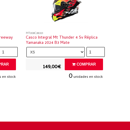
MT1308C281323
Freeway
Casco Integral Mt Thunder 4 Sv Réplica
Yamanaka 2024 B3 Mate
RAR
COMPRAR
149,00€
0
 en stock
unidades en stock