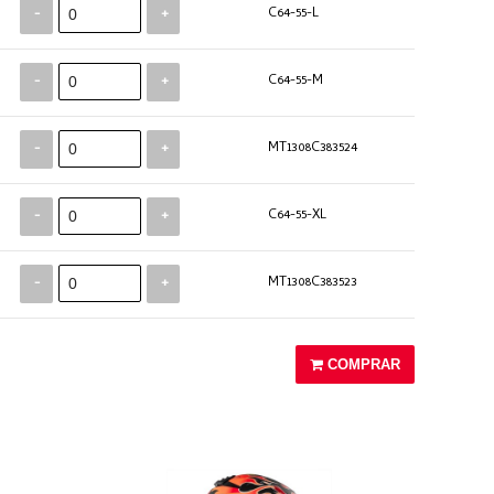
-
+
C64-55-L
tables:
Desarrollados específicamente para cada talla,
 favoreciendo la ventilación y evacuación de la humedad.
-
+
C64-55-M
-
+
MT1308C383524
-
+
C64-55-XL
-
+
MT1308C383523
COMPRAR