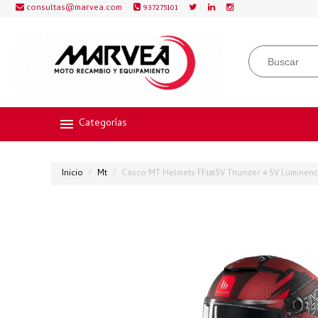
consultas@marvea.com
937275101
Categorías
Inicio
Mt
Casco MT Helmets FF118SV Thunder 4 SV Luminen