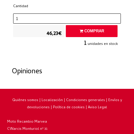
Cantidad
COMPRAR
46,23€
1
unidades en stock
Opiniones
Quiénes somos
|
Localización
|
Condiciones generales
|
Envíos y
devoluciones
|
Política de cookies
|
Aviso Legal
Moto Recambio Marvea
C\Narcis Monturiol nº 31