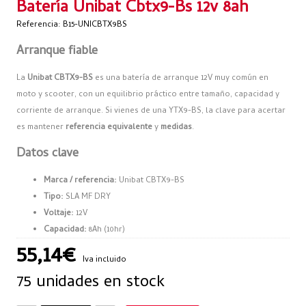
Batería Unibat Cbtx9-Bs 12v 8ah
Referencia: B15-UNICBTX9BS
Arranque fiable
La
Unibat CBTX9-BS
es una batería de arranque 12V muy común en
moto y scooter, con un equilibrio práctico entre tamaño, capacidad y
corriente de arranque. Si vienes de una YTX9-BS, la clave para acertar
es mantener
referencia equivalente
y
medidas
.
Datos clave
Marca / referencia:
Unibat CBTX9-BS
Tipo:
SLA MF DRY
Voltaje:
12V
Capacidad:
8Ah (10hr)
CCA (arranque en frío):
120
55,14€
Iva incluido
Dimensiones (L x An x Al):
150 x 87 x 105 mm
75 unidades en stock
Peso en seco aprox.:
2,5 kg
Volumen de ácido (referencia de llenado):
0,42 L