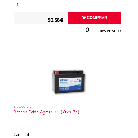
COMPRAR
50,58€
0
unidades en stock
B15-AGM12-75
Bateria Exide Agm12-7.5 (ytx9-Bs)
Cantidad