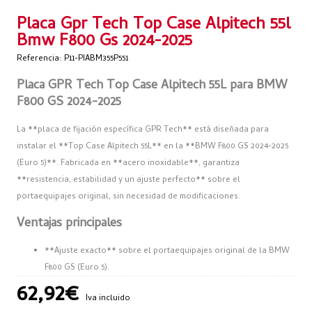
Placa Gpr Tech Top Case Alpitech 55l
Bmw F800 Gs 2024-2025
Referencia: P11-PIABM355P551
Placa GPR Tech Top Case Alpitech 55L para BMW
F800 GS 2024-2025
La **placa de fijación específica GPR Tech** está diseñada para
instalar el **Top Case Alpitech 55L** en la **BMW F800 GS 2024-2025
(Euro 5)**. Fabricada en **acero inoxidable**, garantiza
**resistencia, estabilidad y un ajuste perfecto** sobre el
portaequipajes original, sin necesidad de modificaciones.
Ventajas principales
**Ajuste exacto** sobre el portaequipajes original de la BMW
F800 GS (Euro 5).
Compatible exclusivamente con el **Top Case GPR Alpitech
62,92€
Iva incluido
55L.**