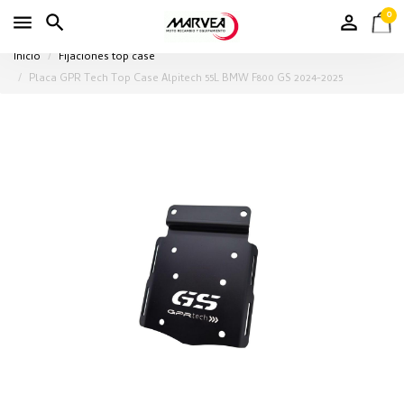
0
Inicio
Fijaciones top case
Placa GPR Tech Top Case Alpitech 55L BMW F800 GS 2024-2025