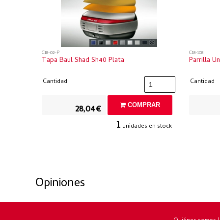
C18-02-P
C18-108
Tapa Baul Shad Sh40 Plata
Parrilla U
Cantidad
Cantidad
COMPRAR
28,04€
1
unidades en stock
Opiniones