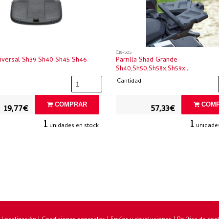
C18-505
niversal Sh39 Sh40 Sh45 Sh46
Parrilla Shad Grande
Sh40,sh50,sh58x,sh59x...
Cantidad
COMPRAR
COMP
19,77€
57,33€
1
1
unidades en stock
unidades