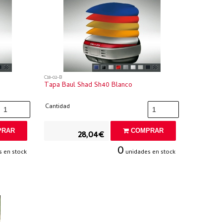
C18-02-B
Tapa Baul Shad Sh40 Blanco
Cantidad
RAR
COMPRAR
28,04€
0
 en stock
unidades en stock