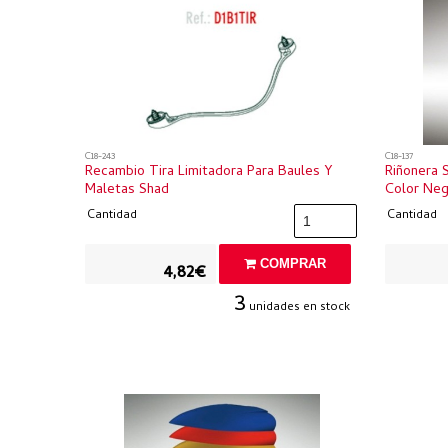
C18-243
C18-137
Recambio Tira Limitadora Para Baules Y
Riñonera 
Maletas Shad
Color Neg
Cantidad
Cantidad
COMPRAR
4,82€
3
unidades en stock