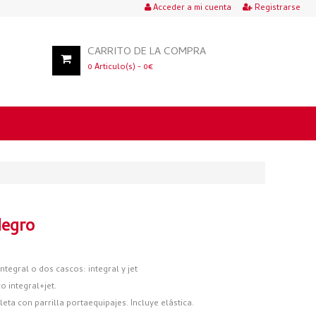
Acceder a mi cuenta
Registrarse
CARRITO DE LA COMPRA
0
Articulo(s) -
0
€
Negro
tegral o dos cascos: integral y jet
 integral+jet.
eta con parrilla portaequipajes. Incluye elástica.