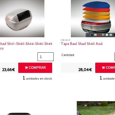
C18-02-A
Shad Sh37-Sh40-Sh44-Sh45-Sh49
Tapa Baul Shad Sh40 Azul
ro
Cantidad
COMPRAR
COMP
23,66€
28,04€
1
1
unidades en stock
unidades