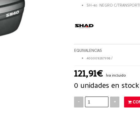
SH-40: NEGRO C/TRANSPORT
EQUIVALENCIAS
400009287998 /
121,91€
Iva incluido
0 unidades en stock
-
+
CO