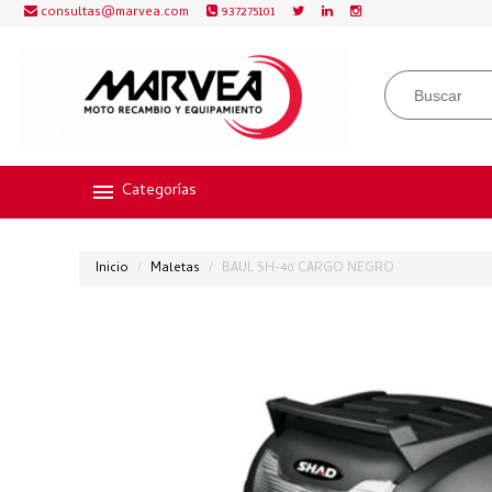
consultas@marvea.com
937275101
Categorías
Inicio
Maletas
BAUL SH-40 CARGO NEGRO