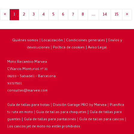
«
1
2
3
4
5
6
7
8
...
14
15
»
Quiénes somos
|
Localización
|
Condiciones generales
|
Envíos y
devoluciones
|
Política de cookies
|
Aviso Legal
Moto Recambio Marvea
C\Narcis Monturiol nº 31
08203 - Sabadell - Barcelona
937275101
consultas@marvea.com
Guía de tallas para botas
|
División Garage PRO by Marvea
|
Planifica
tu ruta en moto
|
Guia de tallas para chaquetas
|
Guía de tallas para
guantes
|
Guía de tallas para pantalones
|
Guía de tallas para cascos
|
Los cascos jet de moto no están prohibidos